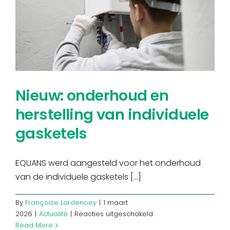
Nieuw: onderhoud en
herstelling van individuele
gasketels
EQUANS werd aangesteld voor het onderhoud
van de individuele gasketels [...]
By
Françoise Lardenoey
|
1 maart
voor
2026
|
Actualité
|
Reacties uitgeschakeld
Nieuw:
Read More