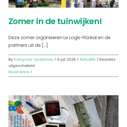
geen
spreekuren
Zomer in de tuinwijken!
Deze zomer organiseren Le Logis-Floréal en de
partners uit de [...]
By
Françoise Lardenoey
|
9 juli 2026
|
Actualité
|
Reacties
voor
uitgeschakeld
Zomer
Read More
in
de
tuinwijken!