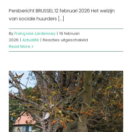
Persbericht BRUSSEL 12 februari 2026 Het welzijn
van sociale huurders [...]
By
Françoise Lardenoey
|
19 februari
voor
2026
|
Actualité
|
Reacties uitgeschakeld
Het
Read More
welzijn
van
sociale
huurders
in
het
gedrang