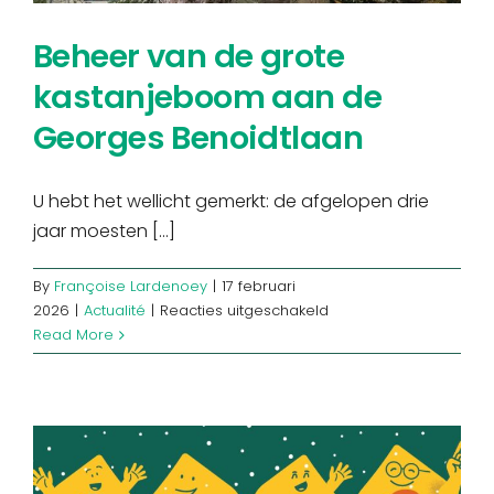
Beheer van de grote
kastanjeboom aan de
Georges Benoidtlaan
U hebt het wellicht gemerkt: de afgelopen drie
jaar moesten [...]
By
Françoise Lardenoey
|
17 februari
voor
2026
|
Actualité
|
Reacties uitgeschakeld
Beheer
Read More
van
de
grote
kastanjeboom
aan
de