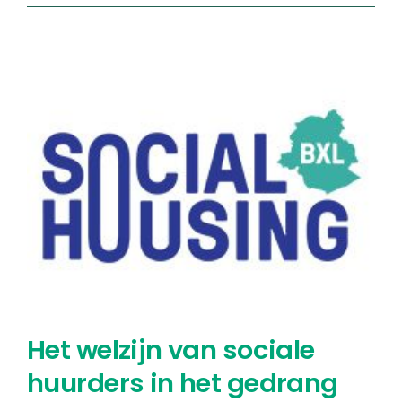
onderhoud
en
herstelling
van
individuele
gasketels
Het welzijn van sociale
huurders in het gedrang