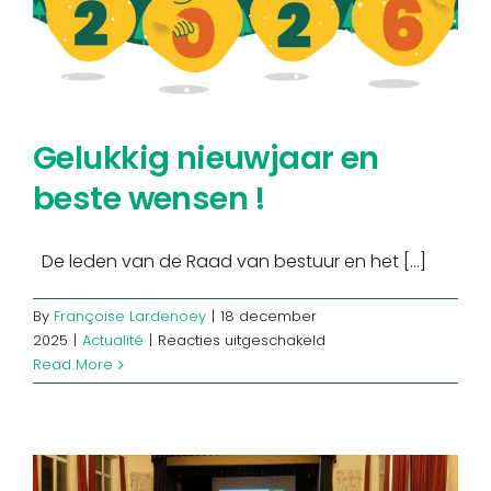
Georges
Benoidtlaan
Gelukkig nieuwjaar en
beste wensen !
De leden van de Raad van bestuur en het [...]
By
Françoise Lardenoey
|
18 december
voor
2025
|
Actualité
|
Reacties uitgeschakeld
Gelukkig
Read More
nieuwjaar
en
beste
wensen
!