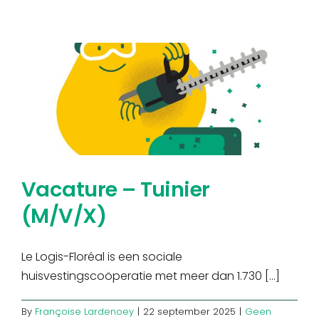
de
algemene
huurdersvergadering
van
13/11/2025
Vacature – Tuinier
(M/V/X)
Le Logis-Floréal is een sociale
huisvestingscoöperatie met meer dan 1.730 [...]
By
Françoise Lardenoey
|
22 september 2025
|
Geen