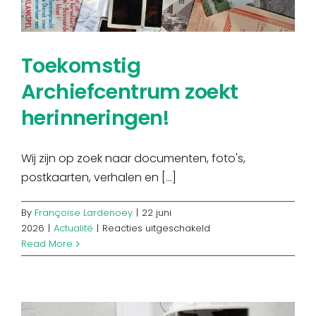
Toekomstig
Archiefcentrum zoekt
herinneringen!
Wij zijn op zoek naar documenten, foto's,
postkaarten, verhalen en [...]
By
Françoise Lardenoey
|
22 juni
voor
2026
|
Actualité
|
Reacties uitgeschakeld
Toekomstig
Read More
Archiefcentrum
zoekt
herinneringen!