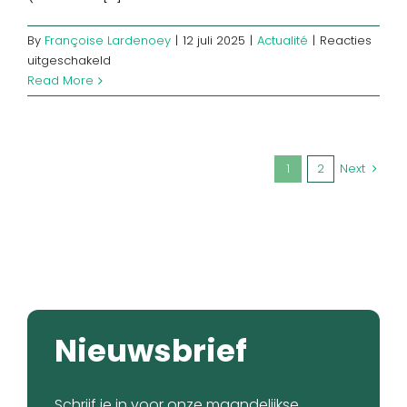
By
Françoise Lardenoey
|
12 juli 2025
|
Actualité
|
Reacties
voor
uitgeschakeld
Jaarlijkse
Read More
huurprijsherziening
2026
1
2
Next
Nieuwsbrief
Schrijf je in voor onze maandelijkse