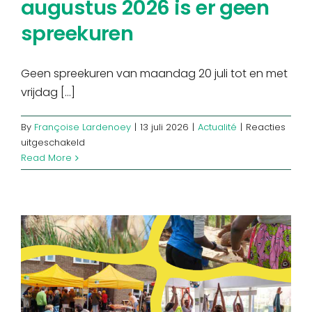
augustus 2026 is er geen
spreekuren
Geen spreekuren van maandag 20 juli tot en met
vrijdag [...]
By
Françoise Lardenoey
|
13 juli 2026
|
Actualité
|
Reacties
voor
uitgeschakeld
Van
Read More
20
juli
tot
en
met
14
augustus
2026
is
er