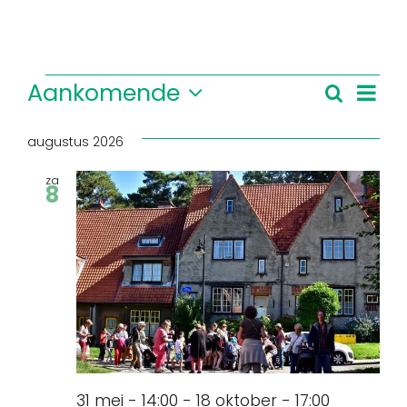
Evenementen
Eve
Aankomende
Zoeken
Evene
Lijst
Selecteer
wee
Zoeke
een
nav
augustus 2026
en
datum.
za
weerg
8
naviga
31 mei - 14:00
-
18 oktober - 17:00