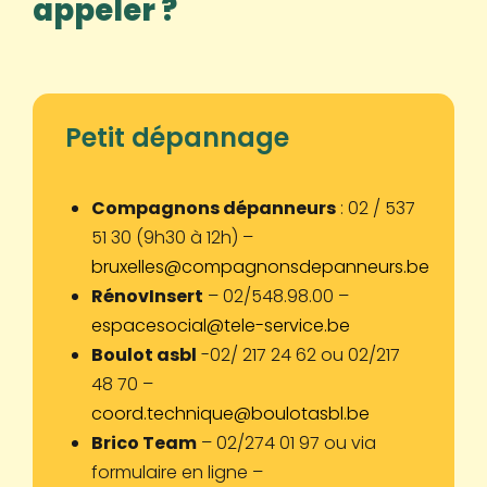
appeler ?
Petit dépannage
Compagnons dépanneurs
: 02 / 537
51 30 (9h30 à 12h) –
bruxelles@compagnonsdepanneurs.be
RénovInsert
– 02/548.98.00 –
espacesocial@tele-service.be
Boulot asbl
-02/ 217 24 62 ou 02/217
48 70 –
coord.technique@boulotasbl.be
Brico Team
– 02/274 01 97 ou via
formulaire en ligne –