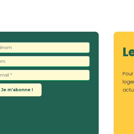
L
Pour 
loge
actu