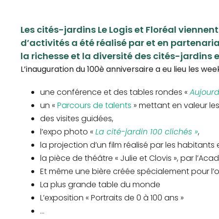
Les cités-jardins Le Logis et Floréal vienne
d’activités a été réalisé par et en partenari
la richesse et la diversité des cités-jardins 
L’inauguration du 100è anniversaire a eu lieu les wee
une conférence et des tables rondes «
Aujourd
un «
Parcours de talents
» mettant en valeur les
des visites guidées,
l’expo photo «
La cité-jardin 100 clichés »
,
la projection d’un film réalisé par les habitants
la pièce de théâtre « Julie et Clovis », par l’A
Et même une bière créée spécialement pour l’occ
La plus grande table du monde
L’exposition « Portraits de 0 à 100 ans »
…