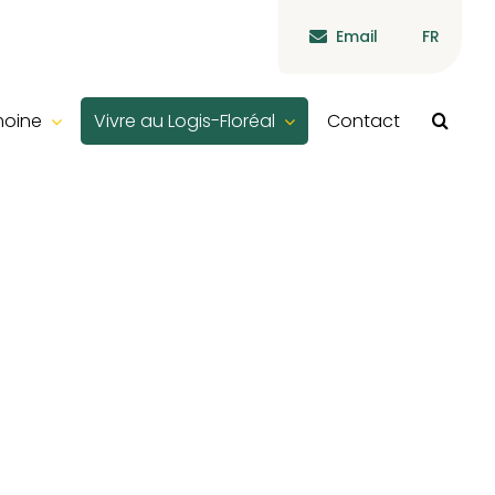
Email
FR
moine
Vivre au Logis-Floréal
Contact